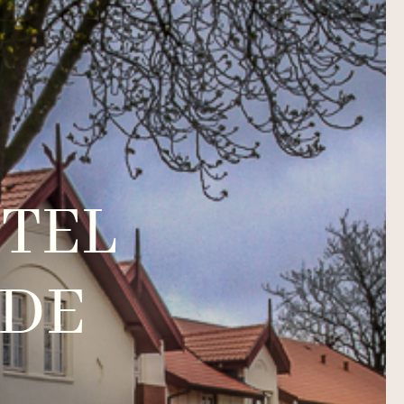
OTEL
NDE