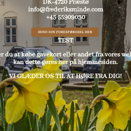
DK-4720 Præstø
info@frederiksminde.com
+45 55909030
SEND DIN FORESPØRGSEL HER
TEST
r du at købe gavekort eller andet fra vores we
kan dette gøres her på hjemmesiden.
VI GLÆDER OS TIL AT HØRE FRA DIG!