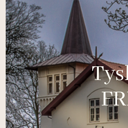
Tys
FR