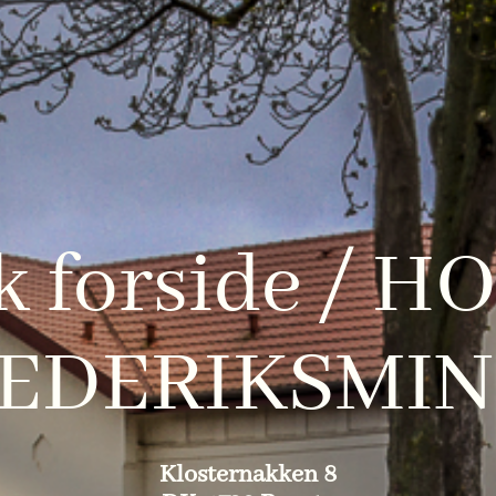
k forside / H
EDERIKSMI
Klosternakken 8