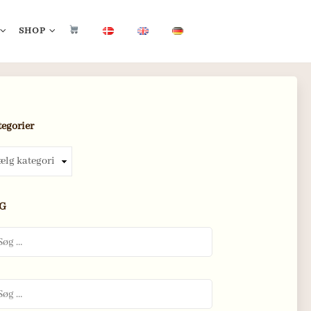
SHOP
tegorier
gorier
G
:
: