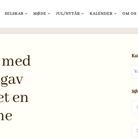
SELSKAB
MØDE
JUL/NYTÅR
KALENDER
OM OS
s med
Ka
Kate
 gav
et en
SØ
Søg
efter
ne
Søg
efter