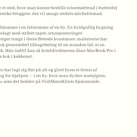
 et sted, hvor man kunne bestille svinemørbrad i butterdej
nesiske bloggere, der vil smage stedets michelinmad.
idslomme i en tidslomme af en by. En hvidgullig bygning
belagt med stribet tapet, ornamenteringer,
nger tunge i deres flettede kvastsnore, malerierne har
så gennemført tilbageføring til en svunden tid, at en
lik. Ikke indtil han så hoteldirektørens åbne MacBook Pro i
e kok i køkkenet.
 har lagt sig fint på alt og givet byen et fernis af
ug for hjælpen – i en by, hvor man dyrker nostalgien,
g«, som det hedder på VisitMønsKlints hjemmeside.