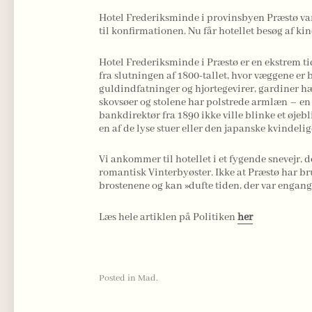
Hotel Frederiksminde i provinsbyen Præstø var
til konfirmationen. Nu får hotellet besøg af ki
Hotel Frederiksminde i Præstø er en ekstrem t
fra slutningen af 1800-tallet, hvor væggene er 
guldindfatninger og hjortegevirer, gardiner hæ
skovsøer og stolene har polstrede armlæn – en 
bankdirektør fra 1890 ikke ville blinke et øjeb
en af de lyse stuer eller den japanske kvindelig
Vi ankommer til hotellet i et fygende snevejr, der
romantisk Vinterbyøster. Ikke at Præstø har br
brostenene og kan »dufte tiden, der var engan
Læs hele artiklen på Politiken
her
Posted in
Mad
.