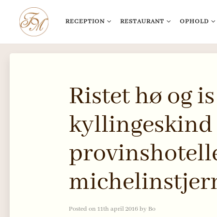
RECEPTION
RESTAURANT
OPHOLD
Skip
to
content
Ristet hø og i
kyllingeskind
provinshotell
michelinstjer
Posted on
11th april 2016
by
Bo