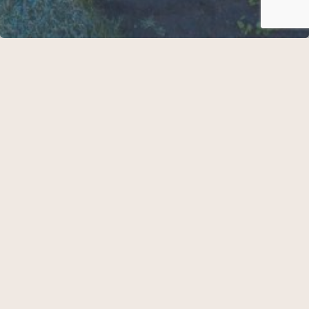
Køkkenhaven
Hotel Frederiksminde – Smagen af det nære
Hos Hotel Frederiksminde har vores tilgang til gastronomi
altid taget afsæt i det lokale landskab omkring os. Fjorden,
skoven, markerne og de mennesker, der dyrker, producerer og
forvalter råvarerne med respekt for naturen.
Rejsen begyndte allerede når vi åbnede hvor vi fik bland
andet hyldeblomst, æbler, lidt grønt fra Engelholm og svampe
fra Bækkeskov. I 2014, da vi indledte et samarbejde med den
lokale landmand Carsten, som gav os mulighed for at dyrke
vores egne grøntsager og urter. Det blev starten på en filosofi,
hvor nærhed, sæson og ansvarlighed ikke blot blev en
ambition, men en integreret del af vores måde at arbejde på.