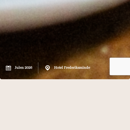
Julen 2026
Hotel Frederiksminde
Julen 2026
Ingrids Julebord
Søndag d. 29 november., 6., 13., og 20. december 2026
fra kl. 12.00 – 16.00 ( sidste bordbestilling kl. 13.30 )