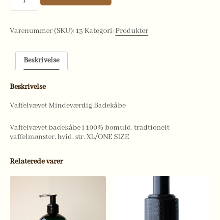
med
Mindeværdig
Logo
antal
Varenummer (SKU):
13
Kategori:
Produkter
Beskrivelse
Beskrivelse
Vaffelvævet Mindeværdig Badekåbe
Vaffelvævet badekåbe i 100% bomuld, tradtionelt
vaffelmønster, hvid, str. XL/ONE SIZE
Relaterede varer