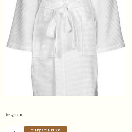
kr.
450.00
Badekåbe
TILFØJ TIL KURV