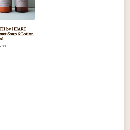
TH by HEART
sæt Soap & Lotion
ml
5.00