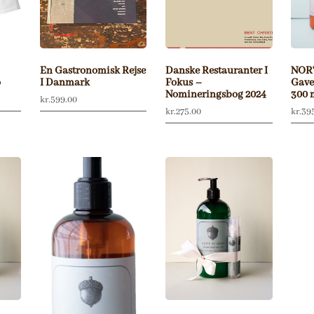
En Gastronomisk Rejse
Danske Restauranter I
NOR
o
I Danmark
Fokus –
Gave
Nomineringsbog 2024
300 
kr.
599.00
kr.
275.00
kr.
39