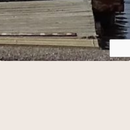
ØNSKER DU VORES SELSKABSMENU UD AF
HUSET?
SEND OS EN FORESPØRGSEL HER
SELSKABSMENU 3 RETTER
(minimum 20 personer)