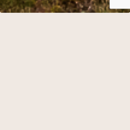
ÅBNINGSTIDER I RESTAURANTEN
Frokost – Ingrid
Fredag og lørdag fra kl. 12.00 – 15.00
(september – april)
Onsdag til lørdag fra kl. 12.00 – 15.00
(maj – august)
Aften – Frederiksminde
Onsdag til lørdag fra kl. 18.00 – 21.00
(september – april)
Tirsdag til lørdag fra kl. 18.00 – 21.00
(maj – august)
Ingrids Julefrokost
Søndag d. 29/11 2026 fra kl. 12.00 – 16.00
Søndag d. 6., 13. og 20/12 2026 fra kl. 12.00 – 16.00
(sidste bestilling kl. 13.30)
Jul og Nytår
Uge 52: Restauranten er lukket.